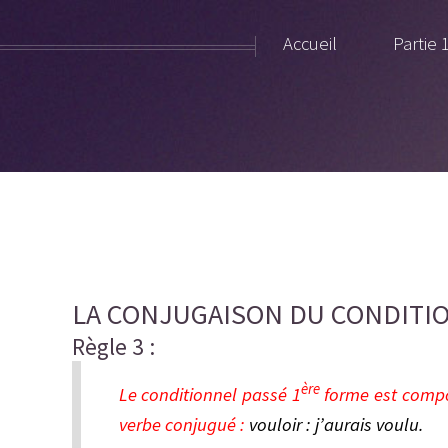
Accueil
Partie 
LA CONJUGAISON DU CONDITI
Règle 3 :
ère
Le conditionnel passé 1
forme est comp
verbe conjugué :
vouloir : j’aurais voulu.