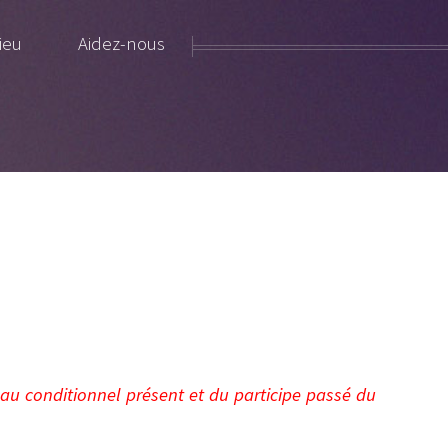
ieu
Aidez-nous
u conditionnel présent et du participe passé du