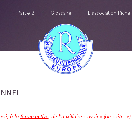
1
Partie 2
Glossaire
L'association Richel
ONNEL
osé, à la
forme active
, de l’auxiliaire « avoir » (ou « être ») a