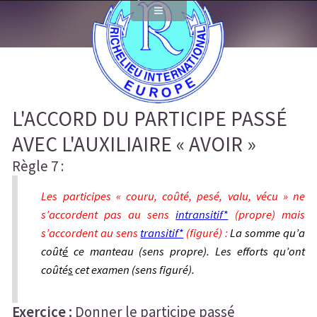
Chap 3 - Le mode indicatif
La conjugaison
Présent
Imparfait
L'ACCORD DU PARTICIPE PASSÉ
Futur
AVEC L'AUXILIAIRE « AVOIR »
Passé simple
Règle 7 :
Passé composé
Les participes « couru, coûté, pesé, valu, vécu » ne
s’accordent pas au sens
intransitif*
(propre) mais
Passé antérieur
s’accordent au sens
transitif*
(figuré) :
La somme qu’a
Futur antérieur
coût
é
ce manteau (sens propre). Les efforts qu’ont
coûté
s
cet examen (sens figuré).
Plus-que-parfait
La valeur des temps verbaux
Exercice :
Donner le participe passé