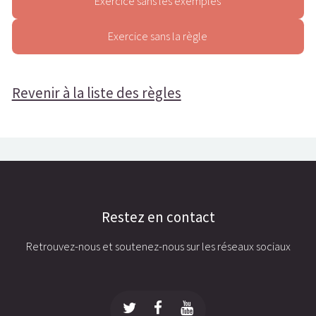
Règle2
Règle3
Règle4
Revenir à la liste des règles
L'accord du participe passé avec l'auxiliaire "Avoir"
Règle1
Règle2
Règle3
Restez en contact
Règle4
Retrouvez-nous et soutenez-nous sur les réseaux sociaux
Règle5
Règle6