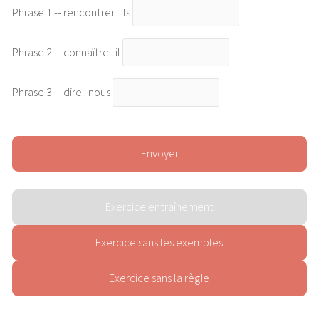
Phrase 1 -- rencontrer : ils
Règle1
Phrase 2 -- connaître : il
Règle2
Règle3
Phrase 3 -- dire : nous
Règle4
Règle5
Règle6
Règle7
L'accord du participe passé avec l'auxiliaire "Etre"
Règle1
Règle2