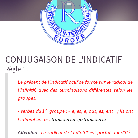
Futur
Passé simple
Passé composé
Passé antérieur
Futur antérieur
CONJUGAISON DE L'INDICATIF
Règle 1 :
Plus-que-parfait
La valeur des temps verbaux
Le présent de l’indicatif actif se forme sur le radical de
l’infinitif, avec des terminaisons différentes selon les
Règle1
groupes.
Règle2
er
- verbes du 1
groupe : « e, es, e, ous, ez, ent » ; ils ont
l'infinitif en -er :
transporter : je transporte
Règle3
Attention :
Le radical de l’infinitif est parfois modifié :
Règle4