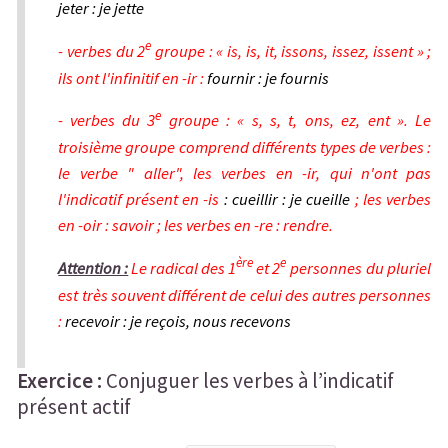
jeter : je jette
La concordance des temps entre la principale et la
e
- verbes du 2
groupe : « is, is, it, issons, issez, issent » ;
subordonnée conjonctive introduite par «que» à l'indicatif
ils ont l'infinitif en -ir :
fournir : je fournis
Bilan
e
- verbes du 3
groupe : « s, s, t, ons, ez, ent ». Le
Chap 4 - Les formes active, passive et pronominale
troisième groupe comprend différents types de verbes :
le verbe " aller", les verbes en -ir, qui n'ont pas
Les différentes formes d'un verbe
l'indicatif présent en -is
: cueillir : je cueille
; les verbes
La formation et les emplois des participes présent et passé
en -oir : savoir ; les verbes en -re : rendre.
ère
e
Règle1
Attention :
Le radical des 1
et 2
personnes du pluriel
est très souvent différent de celui des autres personnes
Règle2
:
recevoir : je reçois, nous recevons
Règle3
Exercice :
Conjuguer les verbes à l’indicatif
Règle4
présent actif
L'accord du participe passé avec l'auxiliaire "Avoir"